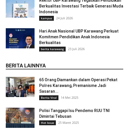
Rektor UBP Karawang Tegaskan Pendidikan
Berkualitas Investasi Terbaik Generasi Muda
Indonesia
24 Juli 2026
kampus
Hari Anak Nasional UBP Karawang Perkuat
Komitmen Pendidikan Anak Indonesia
Berkualitas
23 Juli 2026
berita karawang
BERITA LAINNYA
65 Orang Diamankan dalam Operasi Pekat
Polres Karawang, Premanisme Jadi
Sasaran...
14 Mei 2025
Berita Viral
Polisi Tanggapi Isu Pendemo RUU TNI
Dimintai Tebusan
25 Maret 2025
Hot Issue