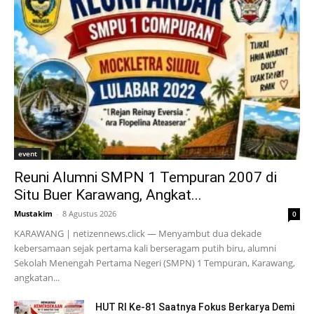
event
Reuni Alumni SMPN 1 Tempuran 2007 di
Situ Buer Karawang, Angkat...
Mustakim
-
8 Agustus 2026
0
KARAWANG | netizennews.click — Menyambut dua dekade
kebersamaan sejak pertama kali berseragam putih biru, alumni
Sekolah Menengah Pertama Negeri (SMPN) 1 Tempuran, Karawang,
angkatan...
HUT RI Ke-81 Saatnya Fokus Berkarya Demi