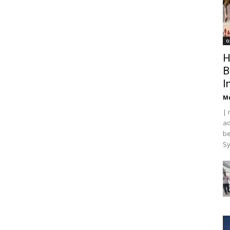
o
H
B
I
M
| 
ad
be
Sy