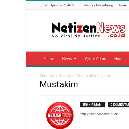
Jumat, Agustus 7, 2026
Masuk / Bergabung
Home
Netizen
News
Home
News
Cyber Crime
Home
Beranda
Penulis
Dikirim oleh Mustakim
Mustakim
858 KIRIMAN
0 KOMENTA
https://netizennews-click