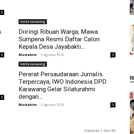
0
berita karawang
s
Diiringi Ribuan Warga, Mawa
Sumpena Resmi Daftar Calon
Kepala Desa Jayabakti...
Mustakim
-
3 Agustus 2026
0
0
berita karawang
Pererat Persaudaraan Jurnalis
R
Terpercaya, IWO Indonesia DPD
Karawang Gelar Silaturahmi
dengan...
0
Mustakim
-
2 Agustus 2026
0
Halaman 1 dari 86