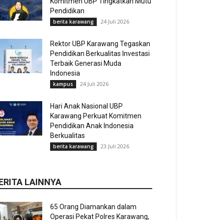
Komitmen UBP Tingkatkan Mutu
Pendidikan
24 Juli 2026
berita karawang
Rektor UBP Karawang Tegaskan
Pendidikan Berkualitas Investasi
Terbaik Generasi Muda
Indonesia
24 Juli 2026
kampus
Hari Anak Nasional UBP
Karawang Perkuat Komitmen
Pendidikan Anak Indonesia
Berkualitas
23 Juli 2026
berita karawang
ERITA LAINNYA
65 Orang Diamankan dalam
Operasi Pekat Polres Karawang,