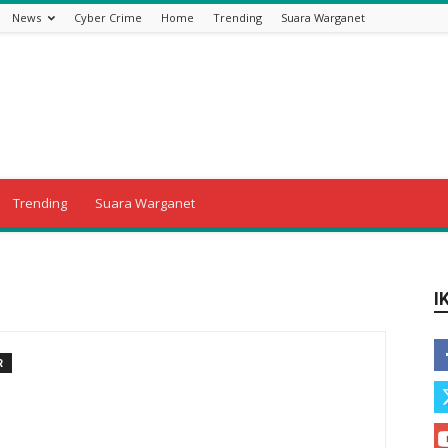
News
Cyber Crime
Home
Trending
Suara Warganet
Trending
Suara Warganet
I
R