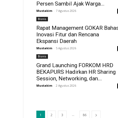
Persen Sambil Ajak Warga...
Mustakim
-
7 Agustus 2026
Bisnis
Rapat Management GOKAR Baha
Inovasi Fitur dan Rencana
Ekspansi Daerah
Mustakim
-
5 Agustus 2026
Bisnis
Grand Launching FORKOM HRD
BEKAPURS Hadirkan HR Sharing
Session, Networking, dan...
Mustakim
-
2 Agustus 2026
...
1
2
3
86