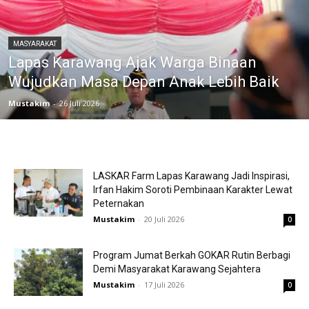
MASYARAKAT
Lapas Karawang Ajak Warga Binaan
Wujudkan Masa Depan Anak Lebih Baik
Mustakim
-
26 Juli 2026
LASKAR Farm Lapas Karawang Jadi Inspirasi,
Irfan Hakim Soroti Pembinaan Karakter Lewat
Peternakan
Mustakim
-
20 Juli 2026
0
Program Jumat Berkah GOKAR Rutin Berbagi
Demi Masyarakat Karawang Sejahtera
Mustakim
-
17 Juli 2026
0