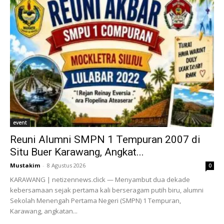
event
Reuni Alumni SMPN 1 Tempuran 2007 di
Situ Buer Karawang, Angkat...
Mustakim
-
8 Agustus 2026
0
KARAWANG | netizennews.click — Menyambut dua dekade
kebersamaan sejak pertama kali berseragam putih biru, alumni
Sekolah Menengah Pertama Negeri (SMPN) 1 Tempuran,
Karawang, angkatan...