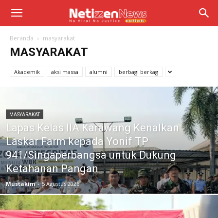
Beranda
masyarakat
MASYARAKAT
Akademik
aksi massa
alumni
berbagi berkag
MASYARAKAT
Lapas Kelas IIA Karawang Kenalkan
Laskar Farm kepada Yonif TP
941/Singaperbangsa untuk Dukung
Ketahanan Pangan
Mustakim
-
5 Agustus 2026