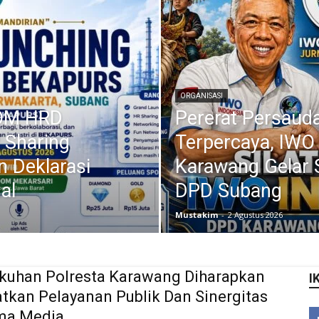
ORGANISASI
KOM HRD
Pererat Persauda
 Sharing
Terpercaya, IWO
n Deklarasi
Karawang Gelar 
al
DPD Subang
Mustakim
-
2 Agustus 2026
kuhan Polresta Karawang Diharapkan
I
tkan Pelayanan Publik Dan Sinergitas
ma Media