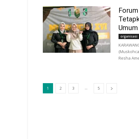
Forum
Tetapk
Umum T
organisasi
KARAWANG 
(Muskohca
Resha Amel
...
1
2
3
5