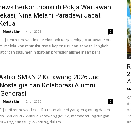
ews Berkontribusi di Pokja Wartawan
ekasi, Nina Melani Paradewi Jabat
Ketua
Mustakim
-
14 Juli 2026
0
I | netizennews.click – Kelompok Kerja (Pokja) Wartawan Kota
mi melakukan restrukturisasi kepengurusan sebagai langkah
 organisasi, meningkatkan profesionalisme insan pers,
e
R
2
 Akbar SMKN 2 Karawang 2026 Jadi
A
Nostalgia dan Kolaborasi Alumni
M
 Generasi
K
Mustakim
-
12 Juli 2026
0
de
| netizennews.click – Ratusan alumni yang tergabung dalam
be
umni SMEAN 20/SMKN 2 Karawang (IASKA) memadati lingkungan
Pe
awang, Minggu (12/7/2026), dalam...
an