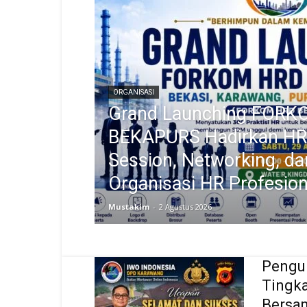
ORGANISASI
Grand Launching FOR
BEKAPURS Hadirkan HR
Session, Networking, da
Organisasi HR Profesion
Mustakim
-
2 Agustus 2026
Pengu
Tingka
Bersa