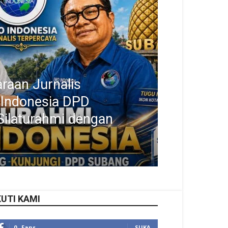
raan Jurnalis
 Indonesia DPD
Silaturahmi dengan
KUTI KAMI
0
Fans
SUKA