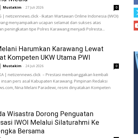
Mustakim
-
27 Juli 2026
0
 netizennews.click - Ikatan Wartawan Online Indonesia (IWOI)
ang menyampaikan ucapan selamat dan sukses atas
 peningkatan tipe Polres Karawang menjadi Polresta...
Melani Harumkan Karawang Lewat
kat Kompeten UKW Utama PWI
Mustakim
-
24 Juli 2026
0
A | netizennews.click – Prestasi membanggakan kembali
 insan pers asal Kabupaten Karawang. Pimpinan Redaksi
ws.com, Nina Melani Paradewi, resmi dinyatakan Kompeten
da Wisastra Dorong Penguatan
sasi IWOI Melalui Silaturahmi Ke
engka Bersama