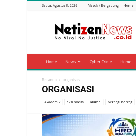
Sabtu, Agustus 8, 2026
Masuk / Bergabung
Home
Netizen
News
Home
News
Cyber Crime
Home
Beranda
organisasi
ORGANISASI
Akademik
aksi massa
alumni
berbagi berkag