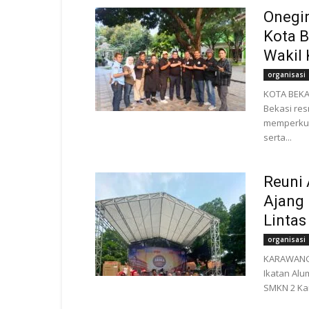
Onegin
Kota B
Wakil 
organisasi
KOTA BEKAS
Bekasi res
memperkuat
serta...
Reuni
Ajang 
Lintas
organisasi
KARAWANG 
Ikatan Al
SMKN 2 Kar