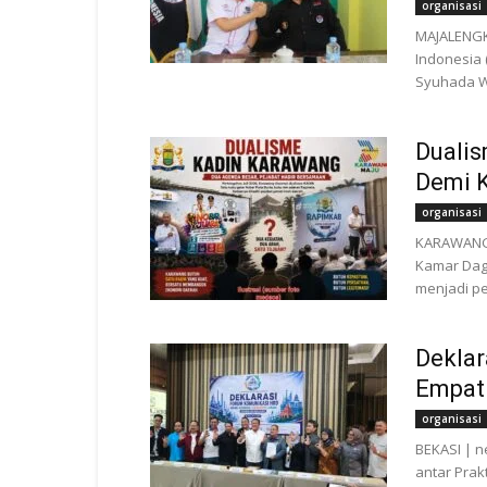
organisasi
MAJALENGK
Indonesia
Syuhada Wi
Duali
Demi K
organisasi
KARAWANG 
Kamar Daga
menjadi pe
Deklar
Empat 
organisasi
BEKASI | n
antar Pra