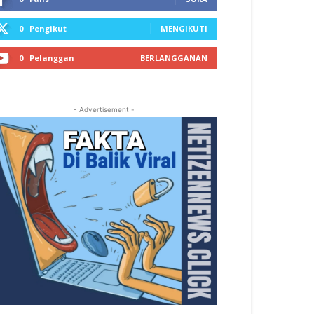
0
Pengikut
MENGIKUTI
0
Pelanggan
BERLANGGANAN
- Advertisement -