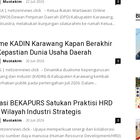
Mustakim
-
22 Juli 2026
0
A | netizennews.click – Ketua Ikatan Wartawan Online
B
 (IWOI) Dewan Pimpinan Daerah (DPD) Kabupaten Karawang,
sastra, melakukan kunjungan silaturahmi ke rumah Ketua...
sme KADIN Karawang Kapan Berakhir
epastian Dunia Usaha Daerah
Mustakim
-
20 Juli 2026
0
| netizennews.click – Dinamika dualisme kepengurusan
ng dan Industri (KADIN) di Kabupaten Karawang kembali
rhatian publik pada pertengahan Juli 2026. Dalam...
asi BEKAPURS Satukan Praktisi HRD
Wilayah Industri Strategis
Mustakim
-
20 Juli 2026
0
etizennews.click - Upaya memperkuat sinergi dan kolaborasi
ktisi sumber daya manusia (Human Resource Development/HRD)