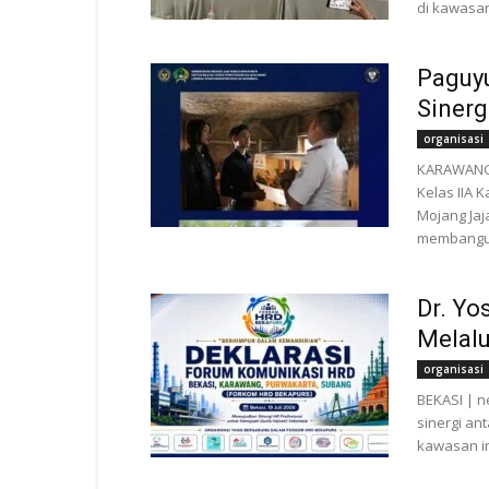
di kawasan
Paguy
Sinerg
organisasi
KARAWANG 
Kelas IIA
Mojang Jaj
membangun
Dr. Yo
Melal
organisasi
BEKASI | 
sinergi an
kawasan in