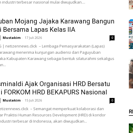
 industri terbesar nasional mulai diwujudkan....
uban Mojang Jajaka Karawang Bangun
i Bersama Lapas Kelas IIA
Mustakim
-
17 Juli 2026
0
| netizennews.click – Lembaga Pemasyarakatan (Lapas)
 Karawang menerima kunjungan audiensi dari Paguyuban
aka Kabupaten Karawang sebagai bentuk silaturahmi sekaligus
...
sminaldi Ajak Organisasi HRD Bersatu
ui FORKOM HRD BEKAPURS Nasional
Mustakim
-
15 Juli 2026
0
netizennews.click – Semangat memperkuat kolaborasi dan
R
tar Praktisi Human Resources Development (HRD) di koridor
dustri terbesar di Indonesia, akan diwujudkan...