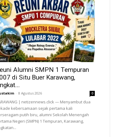
vent
euni Alumni SMPN 1 Tempuran
007 di Situ Buer Karawang,
ngkat...
ustakim
-
8 Agustus 2026
0
ARAWANG | netizennews.click — Menyambut dua
kade kebersamaan sejak pertama kali
rseragam putih biru, alumni Sekolah Menengah
rtama Negeri (SMPN) 1 Tempuran, Karawang,
gkatan...