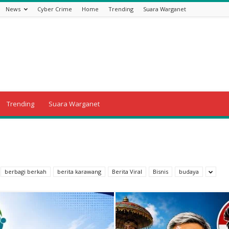
News
Cyber Crime
Home
Trending
Suara Warganet
Trending
Suara Warganet
berbagi berkah
berita karawang
Berita Viral
Bisnis
budaya