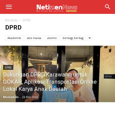
Beranda
DPRD
DPRD
Akademik
aksi massa
alumni
berbagi berkag
DPRD
Dukungan DPRD Karawang untuk
GOKAR, Aplikasi Transportasi Online
Lokal Karya Anak Daerah
Mustakim
-
26 Mei 2026