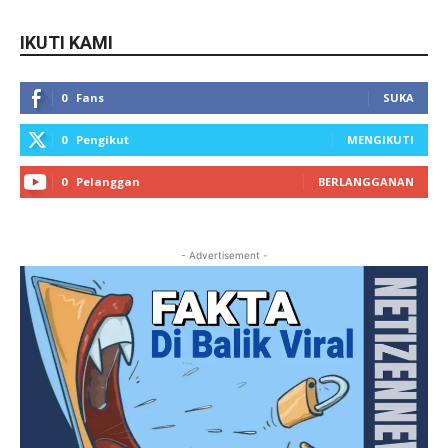
IKUTI KAMI
0
Fans
SUKA
0
Pengikut
MENGIKUTI
0
Pelanggan
BERLANGGANAN
- Advertisement -