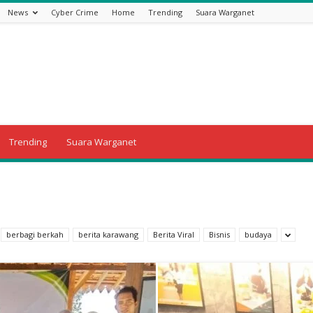
News
Cyber Crime
Home
Trending
Suara Warganet
Trending
Suara Warganet
berbagi berkah
berita karawang
Berita Viral
Bisnis
budaya