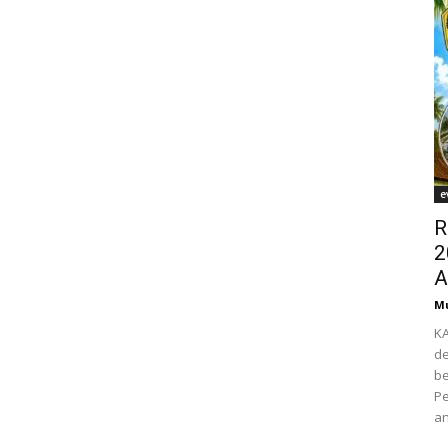
e
R
2
A
M
K
de
be
Pe
an