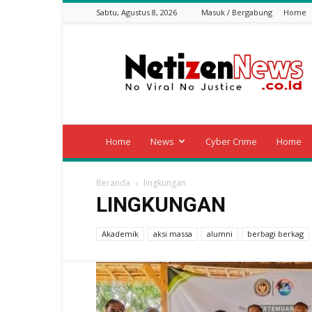
Sabtu, Agustus 8, 2026
Masuk / Bergabung
Home
Netizen
News
Home
News
Cyber Crime
Home
Beranda
lingkungan
LINGKUNGAN
Akademik
aksi massa
alumni
berbagi berkag