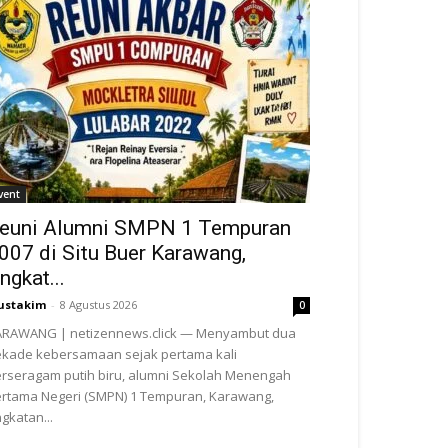
vent
euni Alumni SMPN 1 Tempuran
007 di Situ Buer Karawang,
ngkat...
ustakim
-
8 Agustus 2026
0
ARAWANG | netizennews.click — Menyambut dua
kade kebersamaan sejak pertama kali
rseragam putih biru, alumni Sekolah Menengah
rtama Negeri (SMPN) 1 Tempuran, Karawang,
gkatan...