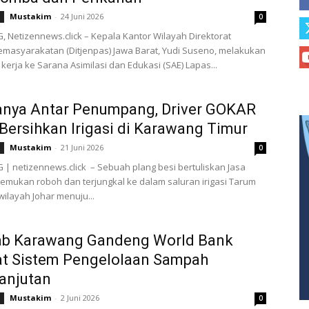
Mustakim
-
24 Juni 2026
0
Netizennews.click – Kepala Kantor Wilayah Direktorat
emasyarakatan (Ditjenpas) Jawa Barat, Yudi Suseno, melakukan
kerja ke Sarana Asimilasi dan Edukasi (SAE) Lapas...
anya Antar Penumpang, Driver GOKAR
Bersihkan Irigasi di Karawang Timur
Mustakim
-
21 Juni 2026
0
 netizennews.click – Sebuah plang besi bertuliskan Jasa
temukan roboh dan terjungkal ke dalam saluran irigasi Tarum
wilayah Johar menuju...
b Karawang Gandeng World Bank
at Sistem Pengelolaan Sampah
anjutan
Mustakim
-
2 Juni 2026
0