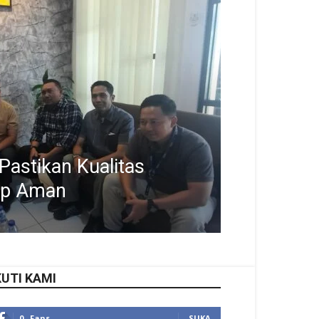
astikan Kualitas
ap Aman
KUTI KAMI
0
Fans
SUKA