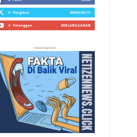
0
Pengikut
MENGIKUTI
0
Pelanggan
BERLANGGANAN
- Advertisement -