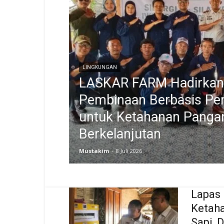
LINGKUNGAN
LASKAR FARM Hadirkan
Pembinaan Berbasis Per
untuk Ketahanan Panga
Berkelanjutan
Mustakim
-
8 Juli 2026
Lapas
Ketah
Sapi, 