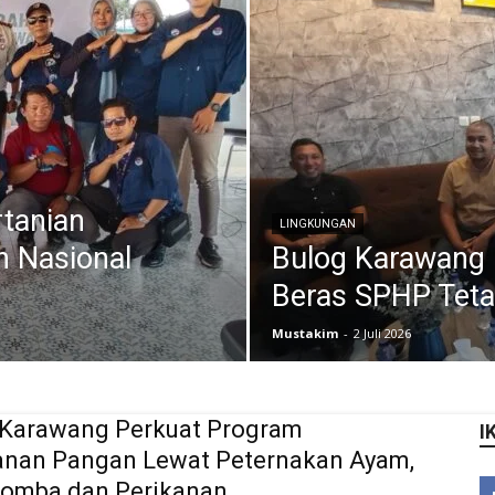
tanian
LINGKUNGAN
n Nasional
Bulog Karawang P
Beras SPHP Tet
Mustakim
-
2 Juli 2026
 Karawang Perkuat Program
I
anan Pangan Lewat Peternakan Ayam,
Domba dan Perikanan