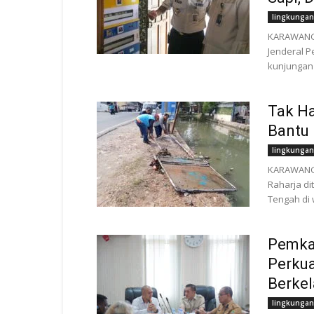
lingkungan
KARAWANG, 
Jenderal P
kunjungan 
Tak H
Bantu 
lingkungan
KARAWANG |
Raharja di
Tengah di 
Pemka
Perku
Berkel
lingkungan