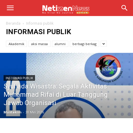
Beranda
Informasi publik
INFORMASI PUBLIK
Akademik
aksi massa
alumni
berbagi berkag
INFORMASI PUBLIK
Syuhada Wisastra: Segala Aktivitas
Muhammad Rifai di Luar Tanggung
Jawab Organisasi
Mustakim
-
30 Mei 2026