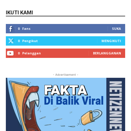
IKUTI KAMI
0
Fans
SUKA
0
Pengikut
MENGIKUTI
0
Pelanggan
BERLANGGANAN
- Advertisement -