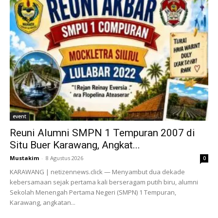
event
Reuni Alumni SMPN 1 Tempuran 2007 di
Situ Buer Karawang, Angkat...
Mustakim
-
8 Agustus 2026
0
KARAWANG | netizennews.click — Menyambut dua dekade
kebersamaan sejak pertama kali berseragam putih biru, alumni
Sekolah Menengah Pertama Negeri (SMPN) 1 Tempuran,
Karawang, angkatan...