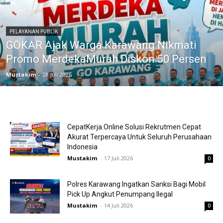
PELAYANAN PUBLIK
GOKAR Ajak Warga Karawang Nikmati
Promo MerdekaMurah Diskon 50 Persen
Mustakim
-
28 Juli 2026
CepatKerja.Online Solusi Rekrutmen Cepat
Akurat Terpercaya Untuk Seluruh Perusahaan
Indonesia
Mustakim
-
17 Juli 2026
0
Polres Karawang Ingatkan Sanksi Bagi Mobil
Pick Up Angkut Penumpang Ilegal
Mustakim
-
14 Juli 2026
0