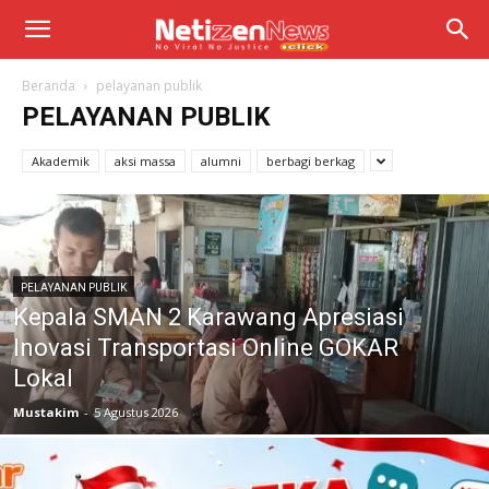
Beranda
pelayanan publik
PELAYANAN PUBLIK
Akademik
aksi massa
alumni
berbagi berkag
PELAYANAN PUBLIK
Kepala SMAN 2 Karawang Apresiasi
Inovasi Transportasi Online GOKAR
Lokal
Mustakim
-
5 Agustus 2026