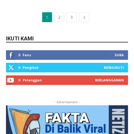
1
2
3
IKUTI KAMI
0
Fans
SUKA
0
Pengikut
MENGIKUTI
0
Pelanggan
BERLANGGANAN
- Advertisement -