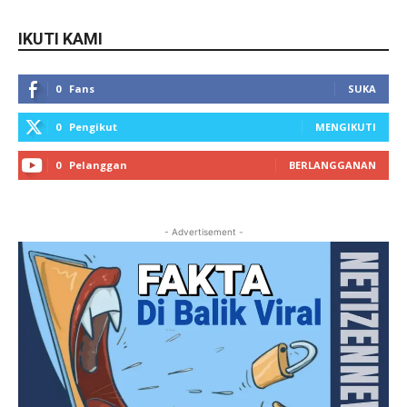
IKUTI KAMI
0
Fans
SUKA
0
Pengikut
MENGIKUTI
0
Pelanggan
BERLANGGANAN
- Advertisement -