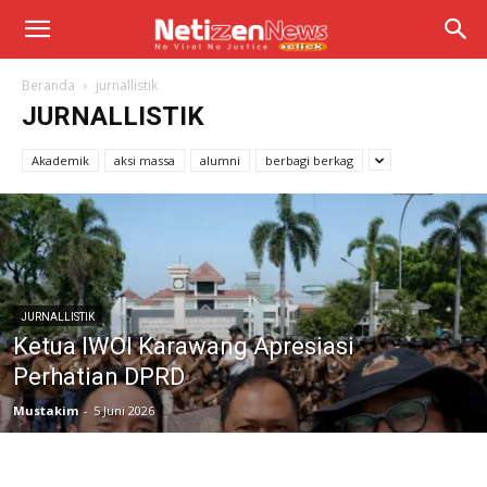
Beranda
jurnallistik
JURNALLISTIK
Akademik
aksi massa
alumni
berbagi berkag
JURNALLISTIK
Ketua IWOI Karawang Apresiasi
Perhatian DPRD
Mustakim
-
5 Juni 2026