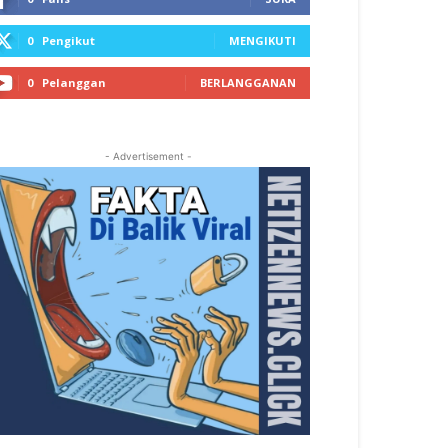
0
Pengikut
MENGIKUTI
0
Pelanggan
BERLANGGANAN
- Advertisement -