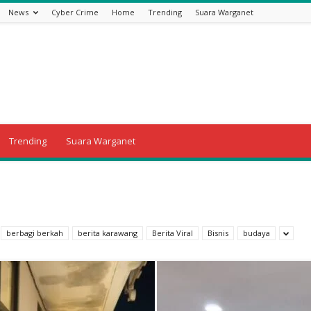
News
Cyber Crime
Home
Trending
Suara Warganet
Trending
Suara Warganet
berbagi berkah
berita karawang
Berita Viral
Bisnis
budaya