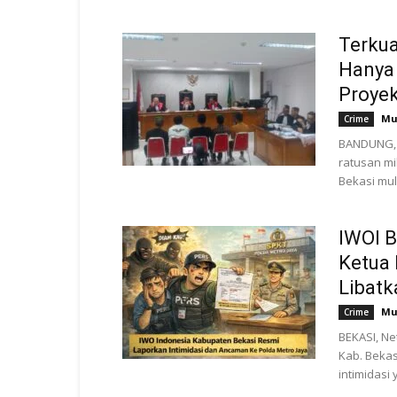
Terkua
Hanya 
Proye
Mu
Crime
BANDUNG, N
ratusan mi
Bekasi mul
IWOI B
Ketua 
Libatk
Mu
Crime
BEKASI, Ne
Kab. Beka
intimidasi