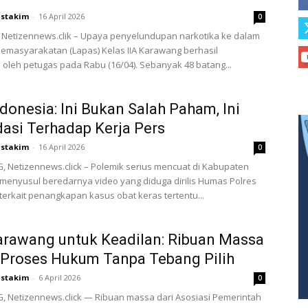
stakim
-
16 April 2026
0
 Netizennews.clik – Upaya penyelundupan narkotika ke dalam
emasyarakatan (Lapas) Kelas IIA Karawang berhasil
 oleh petugas pada Rabu (16/04). Sebanyak 48 batang...
donesia: Ini Bukan Salah Paham, Ini
dasi Terhadap Kerja Pers
stakim
-
16 April 2026
0
Netizennews.click – Polemik serius mencuat di Kabupaten
enyusul beredarnya video yang diduga dirilis Humas Polres
erkait penangkapan kasus obat keras tertentu...
arawang untuk Keadilan: Ribuan Massa
Proses Hukum Tanpa Tebang Pilih
stakim
-
6 April 2026
0
 Netizennews.click — Ribuan massa dari Asosiasi Pemerintah