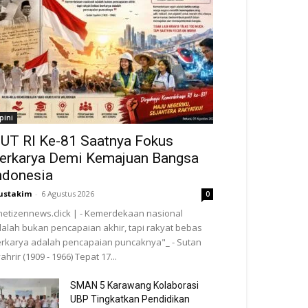
pini
UT RI Ke-81 Saatnya Fokus
erkarya Demi Kemajuan Bangsa
ndonesia
ustakim
-
6 Agustus 2026
0
netizennews.click | - Kemerdekaan nasional
alah bukan pencapaian akhir, tapi rakyat bebas
rkarya adalah pencapaian puncaknya"_ - Sutan
ahrir (1909 - 1966) Tepat 17...
SMAN 5 Karawang Kolaborasi
UBP Tingkatkan Pendidikan