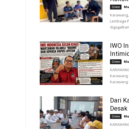
Mu
Crime
Karawang,
Lembaga P
digagalkan
IWO In
Intimi
Mu
Crime
KARAWANG, 
Karawang m
Karawang t
Dari K
Desak 
Mu
Crime
KARAWANG,