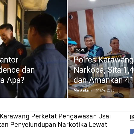
CRIME
antor
Polres Karawang
dence dan
Narkoba, Sita 1,
da Apa?
dan Amankan 41
Mustakim
-
14 Mei 2026
 Karawang Perketat Pengawasan Usai
I
kan Penyelundupan Narkotika Lewat