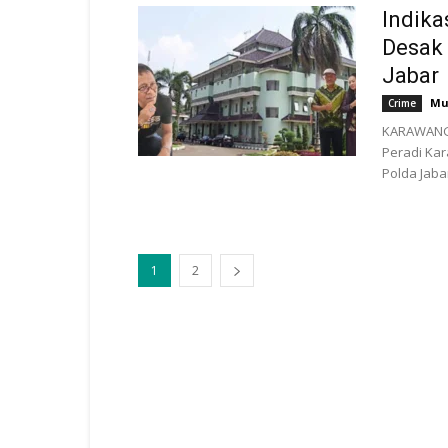
Indika
Desak
Jabar
Mu
Crime
KARAWANG 
Peradi Ka
Polda Jaba
1
2