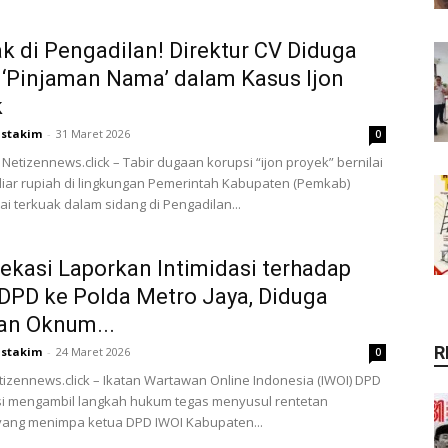
k di Pengadilan! Direktur CV Diduga
‘Pinjaman Nama’ dalam Kasus Ijon
k
stakim
-
31 Maret 2026
0
etizennews.click – Tabir dugaan korupsi “ijon proyek” bernilai
liar rupiah di lingkungan Pemerintah Kabupaten (Pemkab)
ai terkuak dalam sidang di Pengadilan...
ekasi Laporkan Intimidasi terhadap
DPD ke Polda Metro Jaya, Diduga
an Oknum...
R
stakim
-
24 Maret 2026
0
tizennews.click – Ikatan Wartawan Online Indonesia (IWOI) DPD
si mengambil langkah hukum tegas menyusul rentetan
 yang menimpa ketua DPD IWOI Kabupaten...