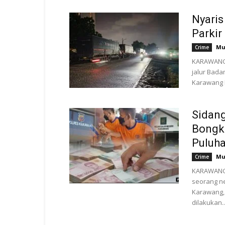
Nyaris
Parki
Mu
Crime
KARAWANG, 
jalur Bada
Karawang B
Sidang
Bongka
Puluha
Mu
Crime
KARAWANG 
seorang ne
Karawang,
dilakukan..