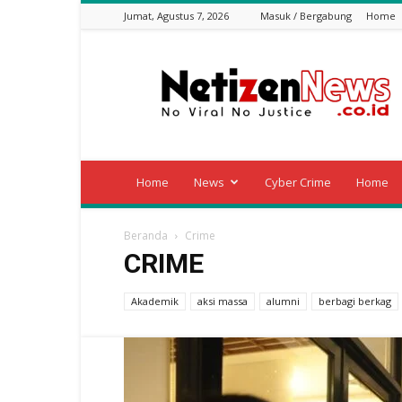
Jumat, Agustus 7, 2026
Masuk / Bergabung
Home
Netizen
News
Home
News
Cyber Crime
Home
Beranda
Crime
CRIME
Akademik
aksi massa
alumni
berbagi berkag