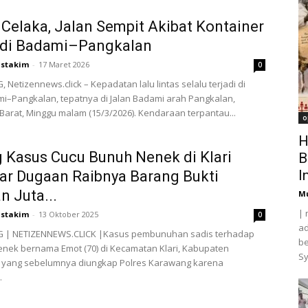
 Celaka, Jalan Sempit Akibat Kontainer
r di Badami–Pangkalan
stakim
-
17 Maret 2026
0
Netizennews.click – Kepadatan lalu lintas selalu terjadi di
mi–Pangkalan, tepatnya di Jalan Badami arah Pangkalan,
arat, Minggu malam (15/3/2026). Kendaraan terpantau...
o
H
 Kasus Cucu Bunuh Nenek di Klari
B
I
r Dugaan Raibnya Barang Bukti
n Juta...
M
| 
stakim
-
13 Oktober 2025
0
ad
| NETIZENNEWS.CLICK |Kasus pembunuhan sadis terhadap
be
nek bernama Emot (70) di Kecamatan Klari, Kabupaten
Sy
 yang sebelumnya diungkap Polres Karawang karena
.