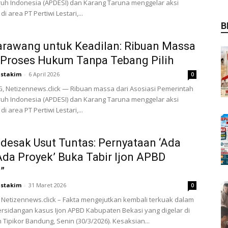
uh Indonesia (APDESI) dan Karang Taruna menggelar aksi
di area PT Pertiwi Lestari,...
B
arawang untuk Keadilan: Ribuan Massa
Proses Hukum Tanpa Tebang Pilih
stakim
-
6 April 2026
0
 Netizennews.click — Ribuan massa dari Asosiasi Pemerintah
uh Indonesia (APDESI) dan Karang Taruna menggelar aksi
di area PT Pertiwi Lestari,...
desak Usut Tuntas: Pernyataan ‘Ada
da Proyek’ Buka Tabir Ijon APBD
”
stakim
-
31 Maret 2026
0
etizennews.click – Fakta mengejutkan kembali terkuak dalam
ersidangan kasus Ijon APBD Kabupaten Bekasi yang digelar di
 Tipikor Bandung, Senin (30/3/2026). Kesaksian...