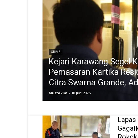
CRIME
Kejari Karawang Segel K
Pemasaran Kartika Resi
Citra Swarna Grande, A
Mustakim
-
18 Juni 2026
Lapas
Gagal
Rokok