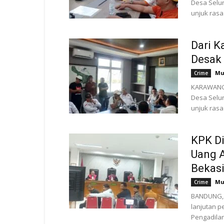
Desa Selur
unjuk rasa 
Dari K
Desak 
Mu
Crime
KARAWANG,
Desa Selur
unjuk rasa 
KPK Di
Uang A
Bekasi
Mu
Crime
BANDUNG, N
lanjutan p
Pengadilan