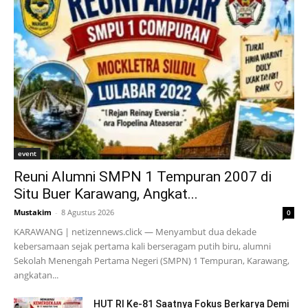
event
Reuni Alumni SMPN 1 Tempuran 2007 di
Situ Buer Karawang, Angkat...
Mustakim
-
8 Agustus 2026
0
KARAWANG | netizennews.click — Menyambut dua dekade
kebersamaan sejak pertama kali berseragam putih biru, alumni
Sekolah Menengah Pertama Negeri (SMPN) 1 Tempuran, Karawang,
angkatan...
HUT RI Ke-81 Saatnya Fokus Berkarya Demi