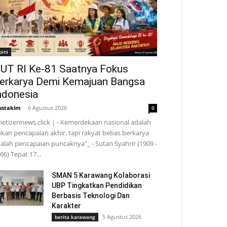
pini
UT RI Ke-81 Saatnya Fokus
erkarya Demi Kemajuan Bangsa
ndonesia
stakim
-
6 Agustus 2026
0
netizennews.click | - Kemerdekaan nasional adalah
kan pencapaian akhir, tapi rakyat bebas berkarya
alah pencapaian puncaknya"_ - Sutan Syahrir (1909 -
66) Tepat 17...
SMAN 5 Karawang Kolaborasi
UBP Tingkatkan Pendidikan
Berbasis Teknologi Dan
Karakter
5 Agustus 2026
berita karawang