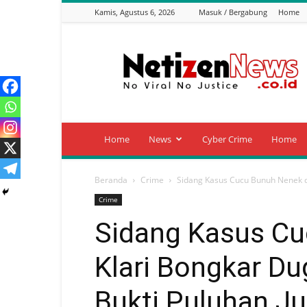
Kamis, Agustus 6, 2026
Masuk / Bergabung
Home
Netizen
News
Home
News
Cyber Crime
Home
Beranda
Crime
Sidang Kasus Cucu Bunuh Nenek di
Crime
Sidang Kasus Cu
Klari Bongkar D
Bukti Puluhan Ju