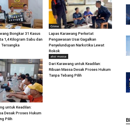
Crime
awang Bongkar 31 Kasus
Lapas Karawang Perketat
ta 1,4 Kilogram Sabu dan
Pengawasan Usai Gagalkan
 Tersangka
Penyelundupan Narkotika Lewat
Rokok
aksi massa
Dari Karawang untuk Keadilan:
Ribuan Massa Desak Proses Hukum
Tanpa Tebang Pilih
ng untuk Keadilan:
sa Desak Proses Hukum
g Pilih
B