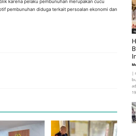
ublik karena pelaku pembunuhan merupakan cucu
otif pembunuhan diduga terkait persoalan ekonomi dan
o
H
B
I
Mu
| 
bu
ad
19