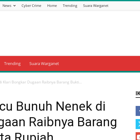
News
Cyber Crime
Home
Trending
Suara Warganet
Trending
Suara Warganet
 Klari Bongkar Dugaan Raibnya Barang Bukti...
I
cu Bunuh Nenek di
ugaan Raibnya Barang
ta Rupiah