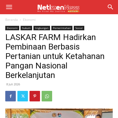
Beranda
Ekonomi
Ekonomi
hukum
lingkungan
Pemerintahan
Sosial
LASKAR FARM Hadirkan
Pembinaan Berbasis
Pertanian untuk Ketahanan
Pangan Nasional
Berkelanjutan
8 Juli 2026