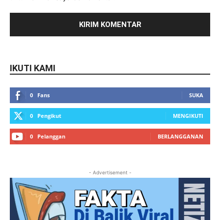
IKUTI KAMI
0
Fans
SUKA
0
Pengikut
MENGIKUTI
0
Pelanggan
BERLANGGANAN
- Advertisement -