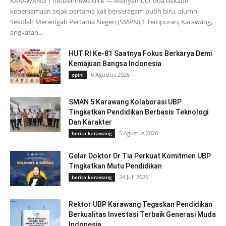
KARAWANG | netizennews.click — Menyambut dua dekade
kebersamaan sejak pertama kali berseragam putih biru, alumni
Sekolah Menengah Pertama Negeri (SMPN) 1 Tempuran, Karawang,
angkatan...
HUT RI Ke-81 Saatnya Fokus Berkarya Demi
Kemajuan Bangsa Indonesia
6 Agustus 2026
opini
SMAN 5 Karawang Kolaborasi UBP
Tingkatkan Pendidikan Berbasis Teknologi
Dan Karakter
5 Agustus 2026
berita karawang
Gelar Doktor Dr Tia Perkuat Komitmen UBP
Tingkatkan Mutu Pendidikan
24 Juli 2026
berita karawang
Rektor UBP Karawang Tegaskan Pendidikan
Berkualitas Investasi Terbaik Generasi Muda
Indonesia