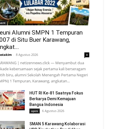
vent
euni Alumni SMPN 1 Tempuran
007 di Situ Buer Karawang,
ngkat...
stakim
-
8 Agustus 2026
0
RAWANG | netizennews.click — Menyambut dua
kade kebersamaan sejak pertama kali berseragam
tih biru, alumni Sekolah Menengah Pertama Negeri
MPN) 1 Tempuran, Karawang, angkatan...
HUT RI Ke-81 Saatnya Fokus
Berkarya Demi Kemajuan
Bangsa Indonesia
6 Agustus 2026
opini
SMAN 5 Karawang Kolaborasi