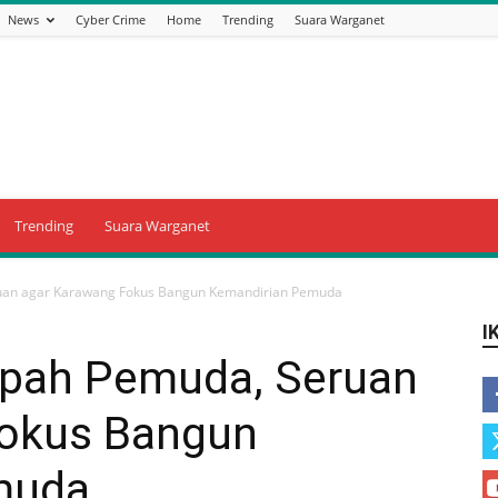
News
Cyber Crime
Home
Trending
Suara Warganet
Trending
Suara Warganet
n agar Karawang Fokus Bangun Kemandirian Pemuda
I
ah Pemuda, Seruan
Fokus Bangun
muda