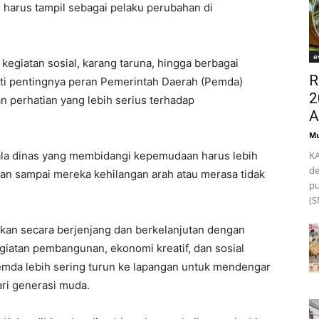
pi harus tampil sebagai pelaku perubahan di
e
kegiatan sosial, karang taruna, hingga berbagai
R
ti pentingnya peran Pemerintah Daerah (Pemda)
2
perhatian yang lebih serius terhadap
A
Mu
ala dinas yang membidangi kepemudaan harus lebih
KA
de
an sampai mereka kehilangan arah atau merasa tidak
pu
(S
ukan secara berjenjang dan berkelanjutan dengan
iatan pembangunan, ekonomi kreatif, dan sosial
emda lebih sering turun ke lapangan untuk mendengar
ari generasi muda.