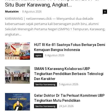
Situ Buer Karawang, Angkat...
Mustakim
-
8 Agustus 2026
0
KARAWANG | netizennews.click — Menyambut dua dekade
kebersamaan sejak pertama kali berseragam putih biru, alumni
Sekolah Menengah Pertama Negeri (SMPN) 1 Tempuran, Karawang,
angkatan...
HUT RI Ke-81 Saatnya Fokus Berkarya Demi
Kemajuan Bangsa Indonesia
6 Agustus 2026
opini
SMAN 5 Karawang Kolaborasi UBP
Tingkatkan Pendidikan Berbasis Teknologi
Dan Karakter
5 Agustus 2026
berita karawang
Gelar Doktor Dr Tia Perkuat Komitmen UBP
Tingkatkan Mutu Pendidikan
24 Juli 2026
berita karawang