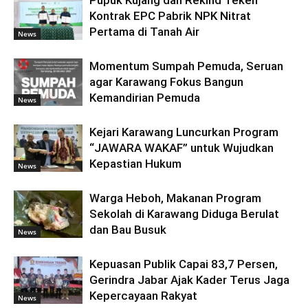
Pupuk Kujang dan Rekind Teken
Kontrak EPC Pabrik NPK Nitrat
Pertama di Tanah Air
News
Momentum Sumpah Pemuda, Seruan
agar Karawang Fokus Bangun
Kemandirian Pemuda
News
Kejari Karawang Luncurkan Program
“JAWARA WAKAF” untuk Wujudkan
Kepastian Hukum
News
Warga Heboh, Makanan Program
Sekolah di Karawang Diduga Berulat
dan Bau Busuk
News
Kepuasan Publik Capai 83,7 Persen,
Gerindra Jabar Ajak Kader Terus Jaga
Kepercayaan Rakyat
News