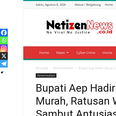
Sabtu, Agustus 8, 2026
Masuk / Bergabung
Home
Netizen
News
Home
News
Cyber Crime
Home
Beranda
Pemerintahan
Bupati Aep Hadiri Bazar
Pemerintahan
Bupati Aep Hadi
Murah, Ratusan 
Sambut Antusia