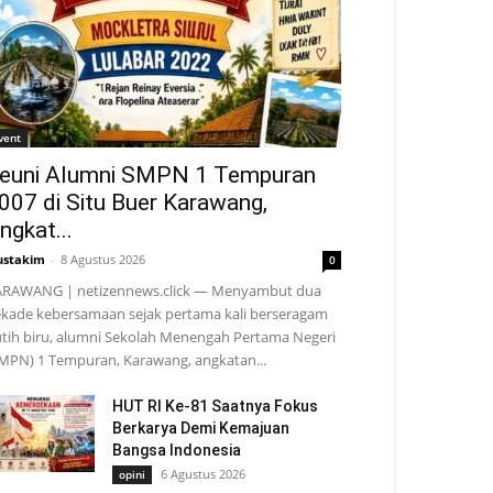
vent
euni Alumni SMPN 1 Tempuran
007 di Situ Buer Karawang,
ngkat...
stakim
-
8 Agustus 2026
0
RAWANG | netizennews.click — Menyambut dua
kade kebersamaan sejak pertama kali berseragam
tih biru, alumni Sekolah Menengah Pertama Negeri
MPN) 1 Tempuran, Karawang, angkatan...
HUT RI Ke-81 Saatnya Fokus
Berkarya Demi Kemajuan
Bangsa Indonesia
6 Agustus 2026
opini