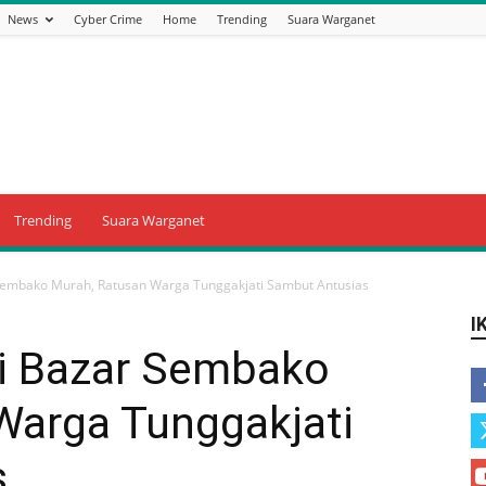
News
Cyber Crime
Home
Trending
Suara Warganet
Trending
Suara Warganet
 Sembako Murah, Ratusan Warga Tunggakjati Sambut Antusias
I
ri Bazar Sembako
Warga Tunggakjati
s