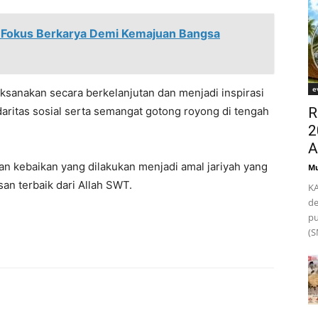
 Fokus Berkarya Demi Kemajuan Bangsa
e
aksanakan secara berkelanjutan dan menjadi inspirasi
aritas sosial serta semangat gotong royong di tengah
R
2
A
dan kebaikan yang dilakukan menjadi amal jariyah yang
Mu
n terbaik dari Allah SWT.
KA
de
pu
(S