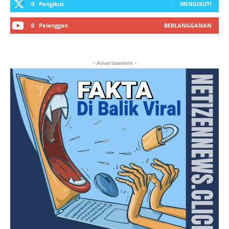
0
Pengikut
MENGIKUTI
0
Pelanggan
BERLANGGANAN
- Advertisement -