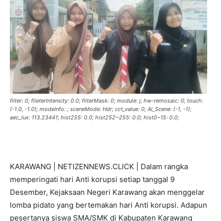
filter: 0; fileterIntensity: 0.0; filterMask: 0; module: j; hw-remosaic: 0; touch:
(-1.0, -1.0); modeInfo: ; sceneMode: Hdr; cct_value: 0; AI_Scene: (-1, -1);
aec_lux: 113.23441; hist255: 0.0; hist252~255: 0.0; hist0~15: 0.0;
KARAWANG | NETIZENNEWS.CLICK | Dalam rangka
memperingati hari Anti korupsi setiap tanggal 9
Desember, Kejaksaan Negeri Karawang akan menggelar
lomba pidato yang bertemakan hari Anti korupsi. Adapun
pesertanya siswa SMA/SMK di Kabupaten Karawang