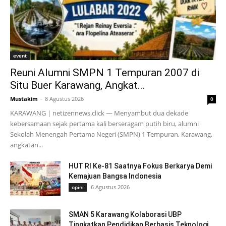
event
Reuni Alumni SMPN 1 Tempuran 2007 di
Situ Buer Karawang, Angkat...
Mustakim
-
8 Agustus 2026
0
KARAWANG | netizennews.click — Menyambut dua dekade
kebersamaan sejak pertama kali berseragam putih biru, alumni
Sekolah Menengah Pertama Negeri (SMPN) 1 Tempuran, Karawang,
angkatan...
HUT RI Ke-81 Saatnya Fokus Berkarya Demi
Kemajuan Bangsa Indonesia
6 Agustus 2026
opini
SMAN 5 Karawang Kolaborasi UBP
Tingkatkan Pendidikan Berbasis Teknologi