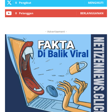
0
Pengikut
MENGIKUTI
0
Pelanggan
BERLANGGANAN
- Advertisement -