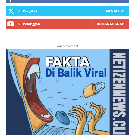
0
Pengikut
MENGIKUTI
0
Pelanggan
BERLANGGANAN
- Advertisement -