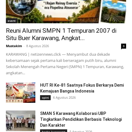
event
Reuni Alumni SMPN 1 Tempuran 2007 di
Situ Buer Karawang, Angkat...
Mustakim
-
8 Agustus 2026
0
KARAWANG | netizennews.click — Menyambut dua dekade
kebersamaan sejak pertama kali berseragam putih biru, alumni
Sekolah Menengah Pertama Negeri (SMPN) 1 Tempuran, Karawang,
angkatan...
HUT RI Ke-81 Saatnya Fokus Berkarya Demi
Kemajuan Bangsa Indonesia
6 Agustus 2026
opini
SMAN 5 Karawang Kolaborasi UBP
Tingkatkan Pendidikan Berbasis Teknologi
Dan Karakter
5 Agustus 2026
berita karawang