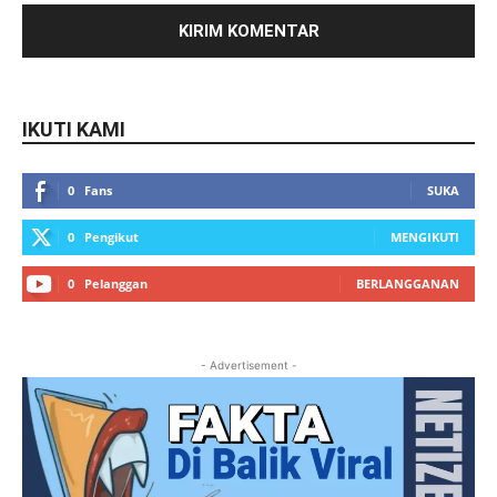
IKUTI KAMI
0
Fans
SUKA
0
Pengikut
MENGIKUTI
0
Pelanggan
BERLANGGANAN
- Advertisement -