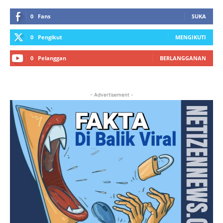
0
Fans
SUKA
0
Pengikut
MENGIKUTI
0
Pelanggan
BERLANGGANAN
- Advertisement -