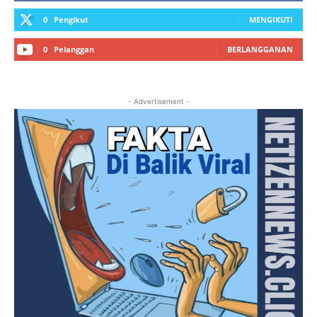
0
Pengikut
MENGIKUTI
0
Pelanggan
BERLANGGANAN
- Advertisement -