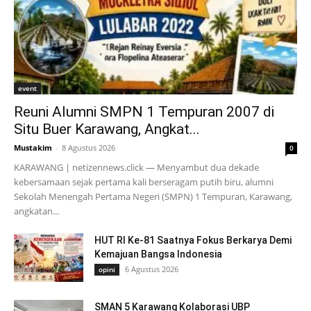
event
Reuni Alumni SMPN 1 Tempuran 2007 di
Situ Buer Karawang, Angkat...
Mustakim
-
8 Agustus 2026
0
KARAWANG | netizennews.click — Menyambut dua dekade
kebersamaan sejak pertama kali berseragam putih biru, alumni
Sekolah Menengah Pertama Negeri (SMPN) 1 Tempuran, Karawang,
angkatan...
HUT RI Ke-81 Saatnya Fokus Berkarya Demi
Kemajuan Bangsa Indonesia
6 Agustus 2026
opini
SMAN 5 Karawang Kolaborasi UBP