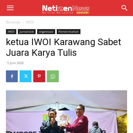
Beranda
IWOI
IWOI
jurnalistik
organisasi
Pemerintahan
ketua IWOI Karawang Sabet
Juara Karya Tulis
5 Juni 2026