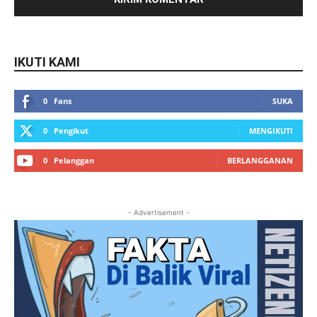
IKUTI KAMI
0
Fans
SUKA
0
Pengikut
MENGIKUTI
0
Pelanggan
BERLANGGANAN
- Advertisement -