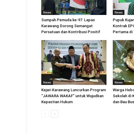
News
News
Sumpah Pemuda ke-97: Lapas
Pupuk Kuja
Karawang Dorong Semangat
Kontrak EPC
Persatuan dan Kontribusi Positif
Pertama di 
News
News
Kejari Karawang Luncurkan Program
Warga Hebo
“JAWARA WAKAF” untuk Wujudkan
Sekolah di 
Kepastian Hukum
dan Bau Bu