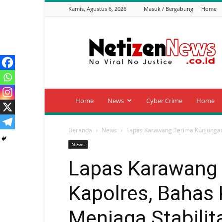
Kamis, Agustus 6, 2026
Masuk / Bergabung
Home
Netizen
News
Home
News
Cyber Crime
Home
Beranda
News
Lapas Karawang Terima Kunjungan
News
Lapas Karawang
Kapolres, Bahas 
Menjaga Stabili