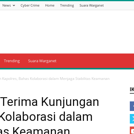
News
Cyber Crime
Home
Trending
Suara Warganet
Trending
Suara Warganet
 Kapolres, Bahas Kolaborasi dalam Menjaga Stabilitas Keamanan
I
 Terima Kunjungan
Kolaborasi dalam
tas Keamanan