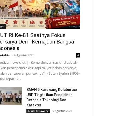
pini
UT RI Ke-81 Saatnya Fokus
erkarya Demi Kemajuan Bangsa
ndonesia
stakim
-
6 Agustus 2026
0
netizennews.click | - Kemerdekaan nasional adalah
kan pencapaian akhir, tapi rakyat bebas berkarya
alah pencapaian puncaknya"_ - Sutan Syahrir (1909 -
66) Tepat 17...
SMAN 5 Karawang Kolaborasi
UBP Tingkatkan Pendidikan
Berbasis Teknologi Dan
Karakter
5 Agustus 2026
berita karawang