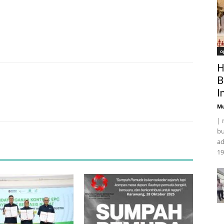
o
H
B
I
Mu
| 
bu
ad
19