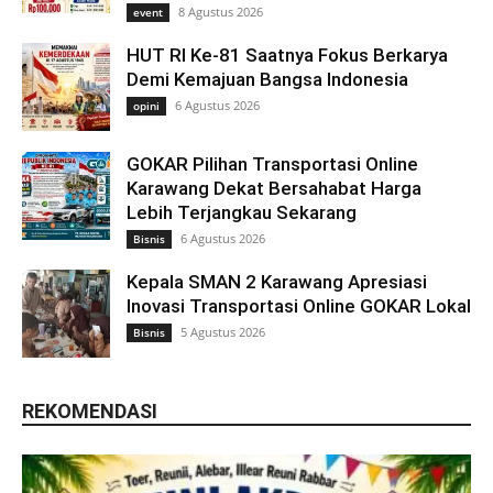
8 Agustus 2026
event
HUT RI Ke-81 Saatnya Fokus Berkarya
Demi Kemajuan Bangsa Indonesia
6 Agustus 2026
opini
GOKAR Pilihan Transportasi Online
Karawang Dekat Bersahabat Harga
Lebih Terjangkau Sekarang
6 Agustus 2026
Bisnis
Kepala SMAN 2 Karawang Apresiasi
Inovasi Transportasi Online GOKAR Lokal
5 Agustus 2026
Bisnis
REKOMENDASI