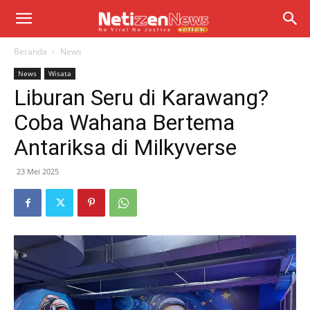
Beranda
News
News
Wisata
Liburan Seru di Karawang?
Coba Wahana Bertema
Antariksa di Milkyverse
23 Mei 2025