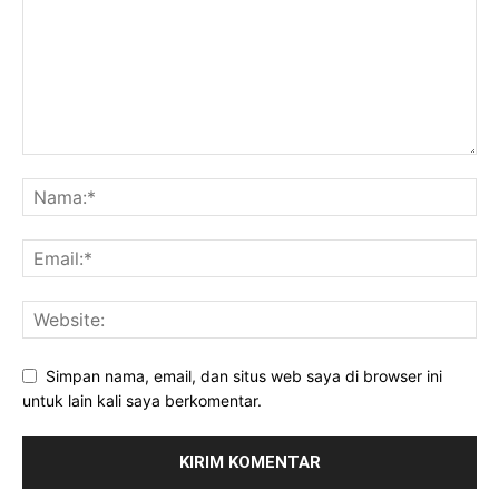
Simpan nama, email, dan situs web saya di browser ini
untuk lain kali saya berkomentar.