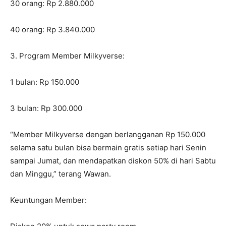
30 orang: Rp 2.880.000
40 orang: Rp 3.840.000
3. Program Member Milkyverse:
1 bulan: Rp 150.000
3 bulan: Rp 300.000
“Member Milkyverse dengan berlangganan Rp 150.000
selama satu bulan bisa bermain gratis setiap hari Senin
sampai Jumat, dan mendapatkan diskon 50% di hari Sabtu
dan Minggu,” terang Wawan.
Keuntungan Member: