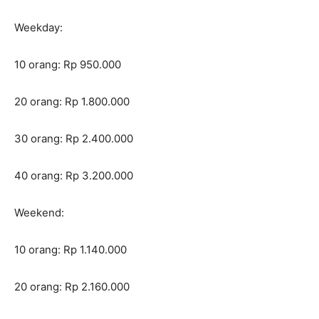
Weekday:
10 orang: Rp 950.000
20 orang: Rp 1.800.000
30 orang: Rp 2.400.000
40 orang: Rp 3.200.000
Weekend:
10 orang: Rp 1.140.000
20 orang: Rp 2.160.000