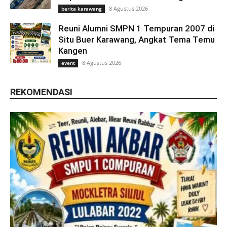
8 Agustus 2026
berita karawang
Reuni Alumni SMPN 1 Tempuran 2007 di
Situ Buer Karawang, Angkat Tema Temu
Kangen
8 Agustus 2026
event
REKOMENDASI