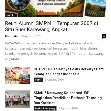
event
Reuni Alumni SMPN 1 Tempuran 2007 di
Situ Buer Karawang, Angkat...
Mustakim
-
8 Agustus 2026
0
KARAWANG | netizennews.click — Menyambut dua dekade
kebersamaan sejak pertama kali berseragam putih biru, alumni
Sekolah Menengah Pertama Negeri (SMPN) 1 Tempuran, Karawang,
angkatan...
HUT RI Ke-81 Saatnya Fokus Berkarya Demi
Kemajuan Bangsa Indonesia
6 Agustus 2026
opini
SMAN 5 Karawang Kolaborasi UBP
Tingkatkan Pendidikan Berbasis Teknologi
Dan Karakter
5 Agustus 2026
berita karawang