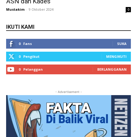
ASN dan Kades
Mustakim
-
9 Oktober 2024
0
IKUTI KAMI
0
Fans
SUKA
0
Pengikut
MENGIKUTI
0
Pelanggan
BERLANGGANAN
- Advertisement -