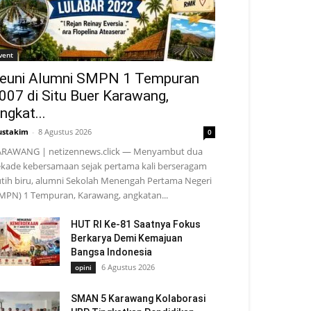
vent
euni Alumni SMPN 1 Tempuran
007 di Situ Buer Karawang,
ngkat...
stakim
-
8 Agustus 2026
0
RAWANG | netizennews.click — Menyambut dua
kade kebersamaan sejak pertama kali berseragam
tih biru, alumni Sekolah Menengah Pertama Negeri
MPN) 1 Tempuran, Karawang, angkatan...
HUT RI Ke-81 Saatnya Fokus
Berkarya Demi Kemajuan
Bangsa Indonesia
6 Agustus 2026
opini
SMAN 5 Karawang Kolaborasi