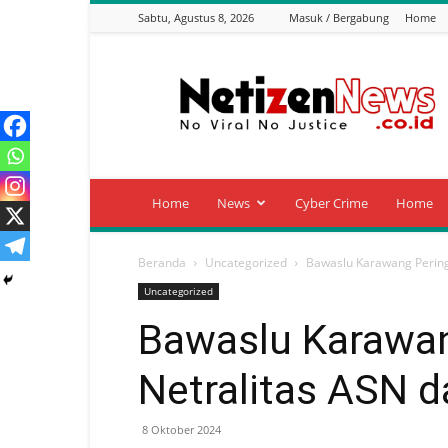
Sabtu, Agustus 8, 2026
Masuk / Bergabung
Home
Netizen
News
Home
News
Cyber Crime
Home
Beranda
Uncategorized
Bawaslu Karawang Pering
Uncategorized
Bawaslu Karawan
Netralitas ASN 
8 Oktober 2024