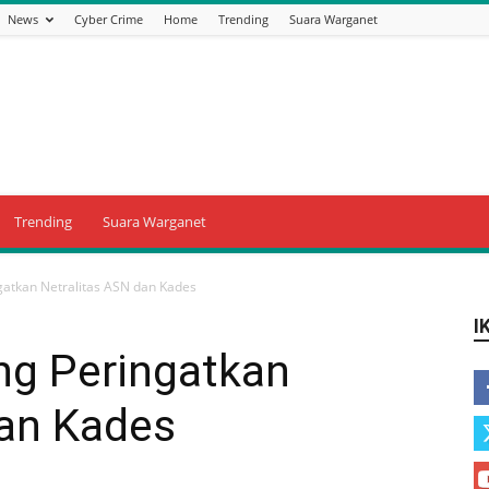
News
Cyber Crime
Home
Trending
Suara Warganet
Trending
Suara Warganet
atkan Netralitas ASN dan Kades
I
g Peringatkan
dan Kades