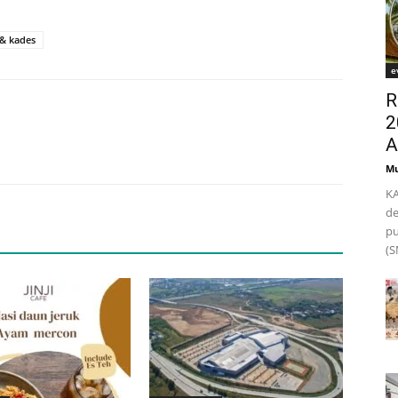
 & kades
e
R
2
A
Mu
KA
de
pu
(S