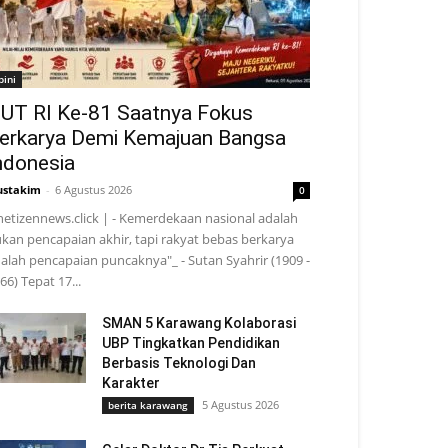
pini
UT RI Ke-81 Saatnya Fokus
erkarya Demi Kemajuan Bangsa
ndonesia
stakim
-
6 Agustus 2026
0
netizennews.click | - Kemerdekaan nasional adalah
kan pencapaian akhir, tapi rakyat bebas berkarya
alah pencapaian puncaknya"_ - Sutan Syahrir (1909 -
66) Tepat 17...
SMAN 5 Karawang Kolaborasi
UBP Tingkatkan Pendidikan
Berbasis Teknologi Dan
Karakter
5 Agustus 2026
berita karawang