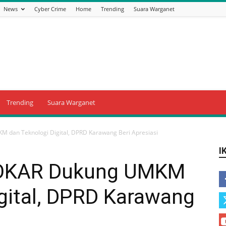
News
Cyber Crime
Home
Trending
Suara Warganet
Trending
Suara Warganet
M dan Teknologi Digital, DPRD Karawang Beri Apresiasi
I
 GOKAR Dukung UMKM
gital, DPRD Karawang