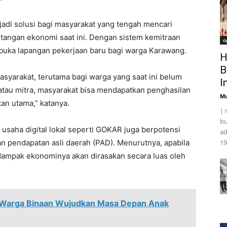
jadi solusi bagi masyarakat yang tengah mencari
ntangan ekonomi saat ini. Dengan sistem kemitraan
o
mbuka lapangan pekerjaan baru bagi warga Karawang.
H
B
syarakat, terutama bagi warga yang saat ini belum
I
atau mitra, masyarakat bisa mendapatkan penghasilan
Mu
n utama,” katanya.
| 
bu
usaha digital lokal seperti GOKAR juga berpotensi
ad
n pendapatan asli daerah (PAD). Menurutnya, apabila
19
dampak ekonominya akan dirasakan secara luas oleh
 Warga Binaan Wujudkan Masa Depan Anak