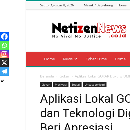
Sabtu, Agustus 8, 2026
Masuk / Bergabung
Home
Netizen
News
Home
News
Cyber Crime
Home
Beranda
Gokar
Aplikasi Lokal GOKAR Dukung UMK
Gokar
Motivasi
Sosial
Uncategorized
Aplikasi Lokal
dan Teknologi Di
Beri Apresiasi