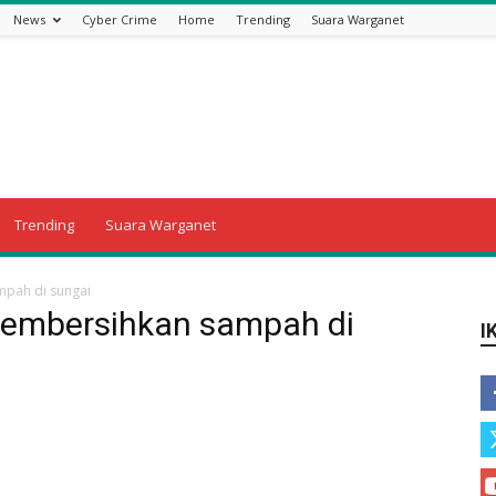
News
Cyber Crime
Home
Trending
Suara Warganet
Trending
Suara Warganet
pah di sungai
membersihkan sampah di
I