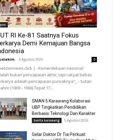
pini
UT RI Ke-81 Saatnya Fokus
erkarya Demi Kemajuan Bangsa
ndonesia
ustakim
-
6 Agustus 2026
0
netizennews.click | - Kemerdekaan nasional
alah bukan pencapaian akhir, tapi rakyat bebas
rkarya adalah pencapaian puncaknya"_ - Sutan
ahrir (1909 - 1966) Tepat 17...
SMAN 5 Karawang Kolaborasi
UBP Tingkatkan Pendidikan
Berbasis Teknologi Dan Karakter
5 Agustus 2026
berita karawang
Gelar Doktor Dr Tia Perkuat