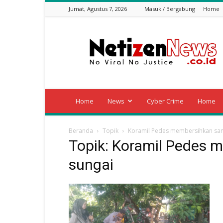
Jumat, Agustus 7, 2026
Masuk / Bergabung
Home
Netizen
News
Home
News
Cyber Crime
Home
Beranda
Topik
Koramil Pedes membersihkan sam
Topik: Koramil Pedes 
sungai