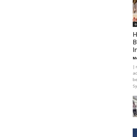
o
H
B
I
M
| 
ad
be
Sy