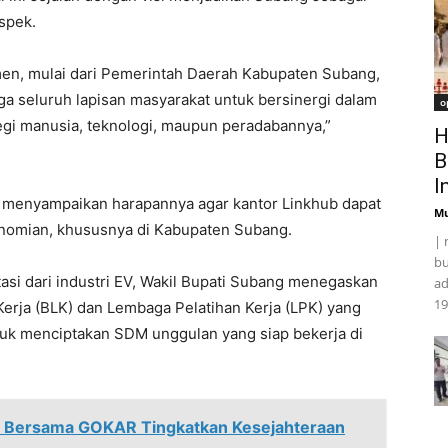
spek.
emen, mulai dari Pemerintah Daerah Kabupaten Subang,
 seluruh lapisan masyarakat untuk bersinergi dalam
o
gi manusia, teknologi, maupun peradabannya,”
H
B
I
, menyampaikan harapannya agar kantor Linkhub dapat
Mu
onomian, khususnya di Kabupaten Subang.
| 
bu
si dari industri EV, Wakil Bupati Subang menegaskan
ad
19
erja (BLK) dan Lembaga Pelatihan Kerja (LPK) yang
untuk menciptakan SDM unggulan yang siap bekerja di
n Bersama GOKAR Tingkatkan Kesejahteraan