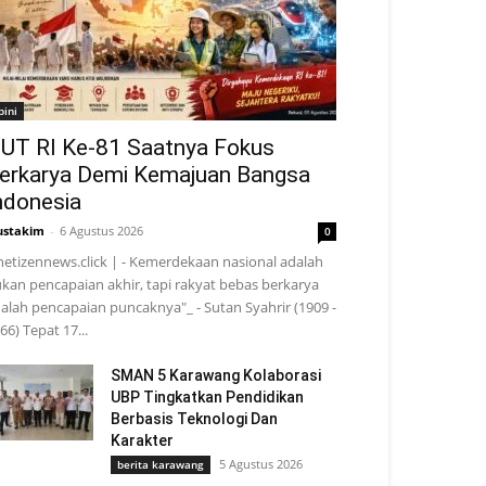
pini
UT RI Ke-81 Saatnya Fokus
erkarya Demi Kemajuan Bangsa
ndonesia
stakim
-
6 Agustus 2026
0
netizennews.click | - Kemerdekaan nasional adalah
kan pencapaian akhir, tapi rakyat bebas berkarya
alah pencapaian puncaknya"_ - Sutan Syahrir (1909 -
66) Tepat 17...
SMAN 5 Karawang Kolaborasi
UBP Tingkatkan Pendidikan
Berbasis Teknologi Dan
Karakter
5 Agustus 2026
berita karawang