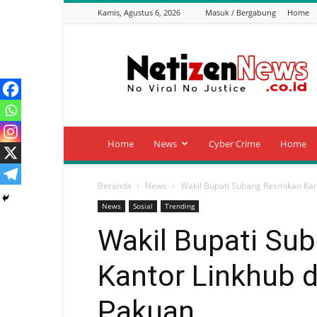
Kamis, Agustus 6, 2026
Masuk / Bergabung
Home
Netizen
News
Home
News
Cyber Crime
Home
Beranda
News
Wakil Bupati Subang Resmikan Kan
News
Sosial
Trending
Wakil Bupati Su
Kantor Linkhub d
Pakuan