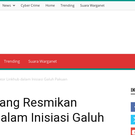
News
Cyber Crime
Home
Trending
Suara Warganet
Trending
Suara Warganet
tor Linkhub dalam Inisiasi Galuh Pakuan
I
bang Resmikan
alam Inisiasi Galuh