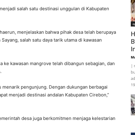
 menjadi salah satu destinasi unggulan di Kabupaten
o
haerun, menjelaskan bahwa pihak desa telah berupaya
H
ayang, salah satu daya tarik utama di kawasan
B
I
Mu
ra ke kawasan mangrove telah dibangun sebagian, dan
| 
.
bu
ad
19
rus menarik pengunjung. Dengan dukungan berbagai
dapat menjadi destinasi andalan Kabupaten Cirebon,”
emerintah desa juga berkomitmen menjaga kelestarian