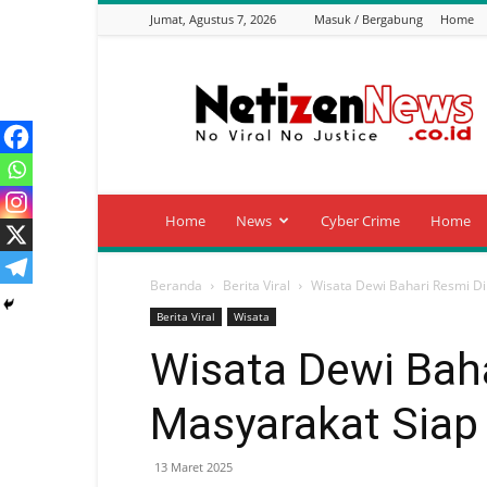
Jumat, Agustus 7, 2026
Masuk / Bergabung
Home
Netizen
News
Home
News
Cyber Crime
Home
Beranda
Berita Viral
Wisata Dewi Bahari Resmi Di
Berita Viral
Wisata
Wisata Dewi Baha
Masyarakat Siap
13 Maret 2025