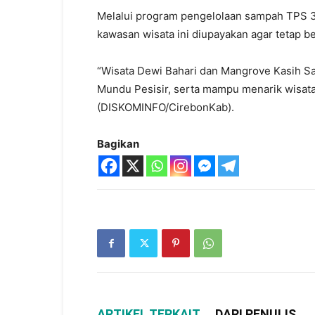
Melalui program pengelolaan sampah TPS 3
kawasan wisata ini diupayakan agar tetap b
“Wisata Dewi Bahari dan Mangrove Kasih S
Mundu Pesisir, serta mampu menarik wisata
(DISKOMINFO/CirebonKab).
Bagikan
ARTIKEL TERKAIT
DARI PENULIS