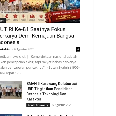
pini
UT RI Ke-81 Saatnya Fokus
erkarya Demi Kemajuan Bangsa
ndonesia
stakim
-
6 Agustus 2026
0
netizennews.click | - Kemerdekaan nasional adalah
kan pencapaian akhir, tapi rakyat bebas berkarya
alah pencapaian puncaknya"_ - Sutan Syahrir (1909 -
66) Tepat 17...
SMAN 5 Karawang Kolaborasi
UBP Tingkatkan Pendidikan
Berbasis Teknologi Dan
Karakter
5 Agustus 2026
berita karawang