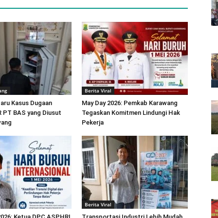
ang
Berita Viral
baru Kasus Dugaan
May Day 2026: Pemkab Karawang
R PT BAS yang Diusut
Tegaskan Komitmen Lindungi Hak
wang
Pekerja
Berita Viral
 2026: Ketua DPC ASPHRI
Transportasi Industri Lebih Mudah,