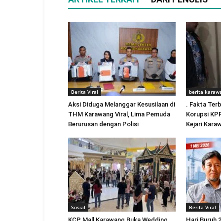
Berita Viral
berita karaw
Aksi Diduga Melanggar Kesusilaan di
. Fakta Ter
THM Karawang Viral, Lima Pemuda
Korupsi KP
Berurusan dengan Polisi
Kejari Kara
Sosial
Berita Viral
KCP Mall Karawang Buka Wedding
Hari Buruh