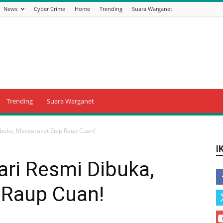
News
Cyber Crime
Home
Trending
Suara Warganet
Trending
Suara Warganet
buka, Masyarakat Siap Raup Cuan!
I
ri Resmi Dibuka,
 Raup Cuan!