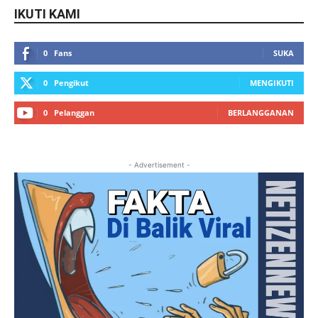
IKUTI KAMI
0
Fans
SUKA
0
Pengikut
MENGIKUTI
0
Pelanggan
BERLANGGANAN
- Advertisement -