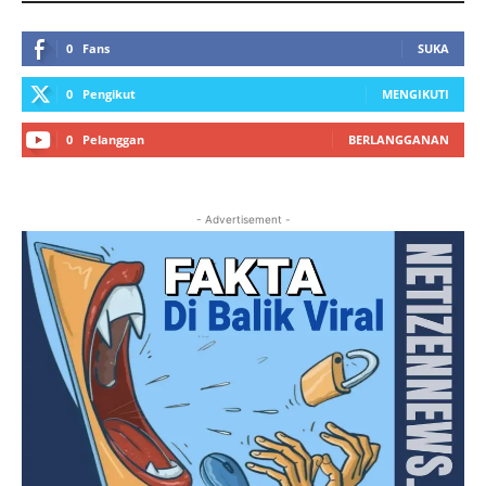
0
Fans
SUKA
0
Pengikut
MENGIKUTI
0
Pelanggan
BERLANGGANAN
- Advertisement -