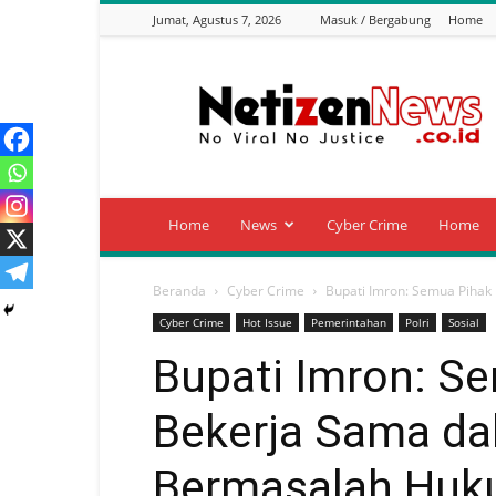
Jumat, Agustus 7, 2026
Masuk / Bergabung
Home
Netizen
News
Home
News
Cyber Crime
Home
Beranda
Cyber Crime
Bupati Imron: Semua Piha
Cyber Crime
Hot Issue
Pemerintahan
Polri
Sosial
Bupati Imron: S
Bekerja Sama d
Bermasalah Hu