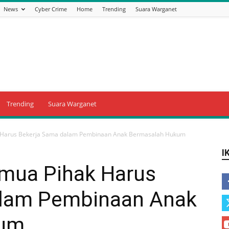
News
Cyber Crime
Home
Trending
Suara Warganet
Trending
Suara Warganet
k Harus Bekerja Sama dalam Pembinaan Anak Bermasalah Hukum
I
emua Pihak Harus
alam Pembinaan Anak
kum