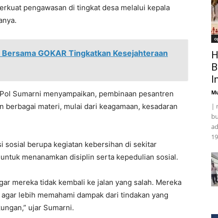
rkuat pengawasan di tingkat desa melalui kepala
anya.
o
n Bersama GOKAR Tingkatkan Kesejahteraan
H
B
I
Mu
s Pol Sumarni menyampaikan, pembinaan pesantren
an berbagai materi, mulai dari keagamaan, kesadaran
| 
bu
ad
19
si sosial berupa kegiatan kebersihan di sekitar
untuk menanamkan disiplin serta kepedulian sosial.
gar mereka tidak kembali ke jalan yang salah. Mereka
i, agar lebih memahami dampak dari tindakan yang
ungan,” ujar Sumarni.