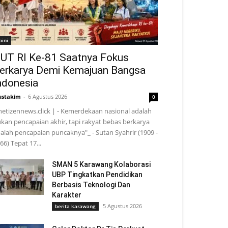
pini
UT RI Ke-81 Saatnya Fokus
erkarya Demi Kemajuan Bangsa
ndonesia
stakim
-
6 Agustus 2026
0
netizennews.click | - Kemerdekaan nasional adalah
kan pencapaian akhir, tapi rakyat bebas berkarya
alah pencapaian puncaknya"_ - Sutan Syahrir (1909 -
66) Tepat 17...
SMAN 5 Karawang Kolaborasi
UBP Tingkatkan Pendidikan
Berbasis Teknologi Dan
Karakter
5 Agustus 2026
berita karawang