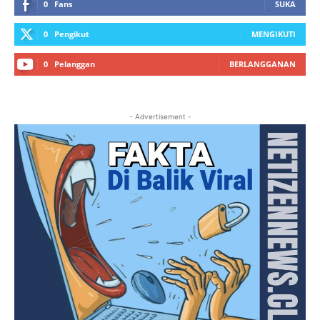
0
Fans
SUKA
0
Pengikut
MENGIKUTI
0
Pelanggan
BERLANGGANAN
- Advertisement -