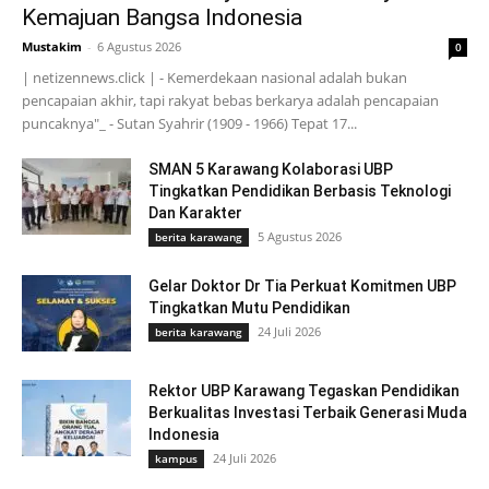
Kemajuan Bangsa Indonesia
Mustakim
-
6 Agustus 2026
0
| netizennews.click | - Kemerdekaan nasional adalah bukan
pencapaian akhir, tapi rakyat bebas berkarya adalah pencapaian
puncaknya"_ - Sutan Syahrir (1909 - 1966) Tepat 17...
SMAN 5 Karawang Kolaborasi UBP
Tingkatkan Pendidikan Berbasis Teknologi
Dan Karakter
5 Agustus 2026
berita karawang
Gelar Doktor Dr Tia Perkuat Komitmen UBP
Tingkatkan Mutu Pendidikan
24 Juli 2026
berita karawang
Rektor UBP Karawang Tegaskan Pendidikan
Berkualitas Investasi Terbaik Generasi Muda
Indonesia
24 Juli 2026
kampus