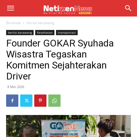
Beranda
berita karawang
berita karawang
Kesehatan
transportasi
Founder GOKAR Syuhada
Wisastra Tegaskan
Komitmen Sejahterakan
Driver
8 Mei 2026