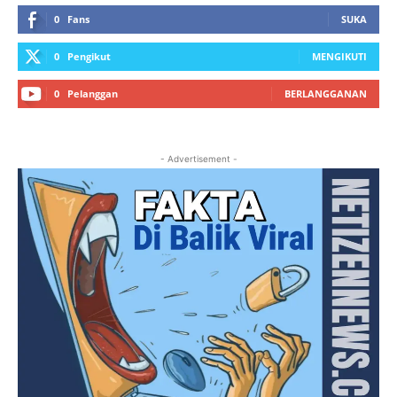
0
Fans
SUKA
0
Pengikut
MENGIKUTI
0
Pelanggan
BERLANGGANAN
- Advertisement -