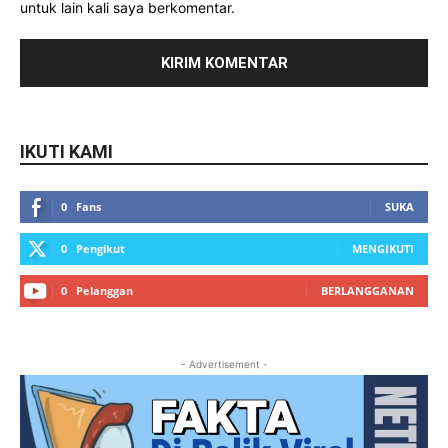
untuk lain kali saya berkomentar.
IKUTI KAMI
0
Fans
SUKA
0
Pengikut
MENGIKUTI
0
Pelanggan
BERLANGGANAN
- Advertisement -