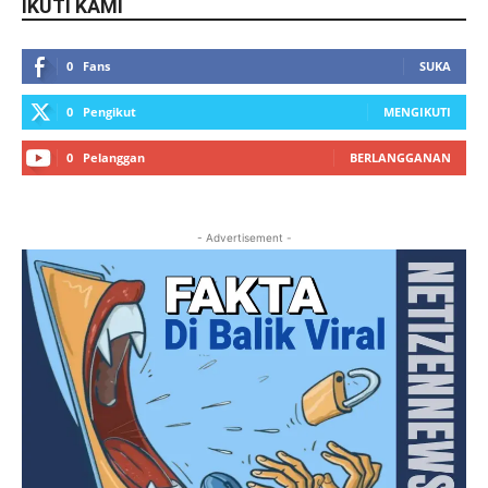
IKUTI KAMI
0
Fans
SUKA
0
Pengikut
MENGIKUTI
0
Pelanggan
BERLANGGANAN
- Advertisement -