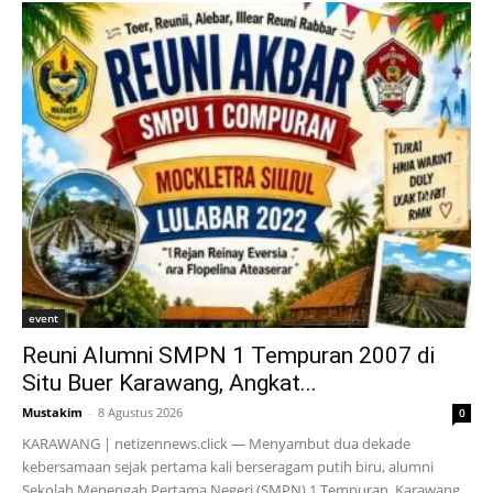
event
Reuni Alumni SMPN 1 Tempuran 2007 di
Situ Buer Karawang, Angkat...
Mustakim
-
8 Agustus 2026
0
KARAWANG | netizennews.click — Menyambut dua dekade
kebersamaan sejak pertama kali berseragam putih biru, alumni
Sekolah Menengah Pertama Negeri (SMPN) 1 Tempuran, Karawang,