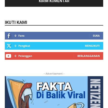
IKUTI KAMI
0
Fans
SUKA
0
Pengikut
MENGIKUTI
0
Pelanggan
BERLANGGANAN
- Advertisement -