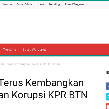
News
Cyber Crime
Home
Trending
Suara Warganet
Trending
Suara Warganet
an Penyidikan Dugaan Korupsi KPR BTN dan PT BAS
I
 Terus Kembangkan
an Korupsi KPR BTN