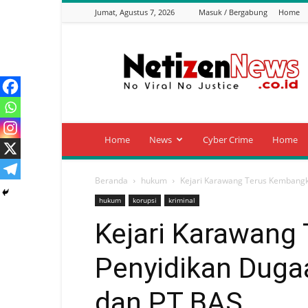
Jumat, Agustus 7, 2026
Masuk / Bergabung
Home
Netizen
News
Home
News
Cyber Crime
Home
Beranda
hukum
Kejari Karawang Terus Kembangk
hukum
korupsi
kriminal
Kejari Karawang
Penyidikan Duga
dan PT BAS