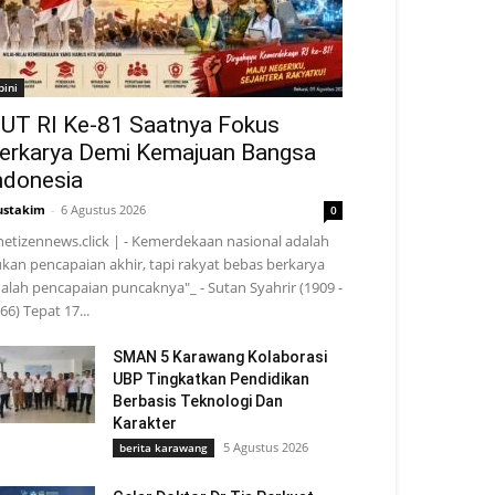
pini
UT RI Ke-81 Saatnya Fokus
erkarya Demi Kemajuan Bangsa
ndonesia
stakim
-
6 Agustus 2026
0
netizennews.click | - Kemerdekaan nasional adalah
kan pencapaian akhir, tapi rakyat bebas berkarya
alah pencapaian puncaknya"_ - Sutan Syahrir (1909 -
66) Tepat 17...
SMAN 5 Karawang Kolaborasi
UBP Tingkatkan Pendidikan
Berbasis Teknologi Dan
Karakter
5 Agustus 2026
berita karawang