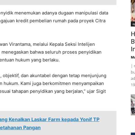
penyidik menemukan adanya dugaan manipulasi data
ngajuan kredit pembelian rumah pada proyek Citra
o
H
B
an Virantama, melalui Kepala Seksi Intelijen
I
, menegaskan bahwa seluruh proses penyidikan
Mu
tentuan hukum yang berlaku.
| 
bu
l, objektif, dan akuntabel dengan tetap menjunjung
ad
akan hukum. Kami juga berkomitmen menyampaikan
19
uai tahapan penyidikan yang berjalan,” ujar Sigit
ang Kenalkan Laskar Farm kepada Yonif TP
Ketahanan Pangan