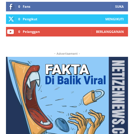
0
Fans
SUKA
0
Pengikut
MENGIKUTI
0
Pelanggan
BERLANGGANAN
- Advertisement -