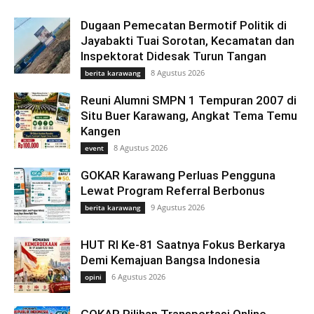
Dugaan Pemecatan Bermotif Politik di
Jayabakti Tuai Sorotan, Kecamatan dan
Inspektorat Didesak Turun Tangan
8 Agustus 2026
berita karawang
Reuni Alumni SMPN 1 Tempuran 2007 di
Situ Buer Karawang, Angkat Tema Temu
Kangen
8 Agustus 2026
event
GOKAR Karawang Perluas Pengguna
Lewat Program Referral Berbonus
9 Agustus 2026
berita karawang
HUT RI Ke-81 Saatnya Fokus Berkarya
Demi Kemajuan Bangsa Indonesia
6 Agustus 2026
opini
GOKAR Pilihan Transportasi Online