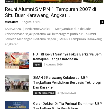
event
Reuni Alumni SMPN 1 Tempuran 2007 di
Situ Buer Karawang, Angkat...
Mustakim
-
8 Agustus 2026
0
KARAWANG | netizennews.click — Menyambut dua dekade
kebersamaan sejak pertama kali berseragam putih biru, alumni
Sekolah Menengah Pertama Negeri (SMPN) 1 Tempuran, Karawang,
angkatan...
HUT RI Ke-81 Saatnya Fokus Berkarya Demi
Kemajuan Bangsa Indonesia
6 Agustus 2026
opini
SMAN 5 Karawang Kolaborasi UBP
Tingkatkan Pendidikan Berbasis Teknologi
Dan Karakter
5 Agustus 2026
berita karawang
Gelar Doktor Dr Tia Perkuat Komitmen UBP
Tingkatkan Mutu Pendidikan