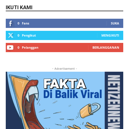
IKUTI KAMI
0
Fans
SUKA
0
Pengikut
MENGIKUTI
0
Pelanggan
BERLANGGANAN
- Advertisement -