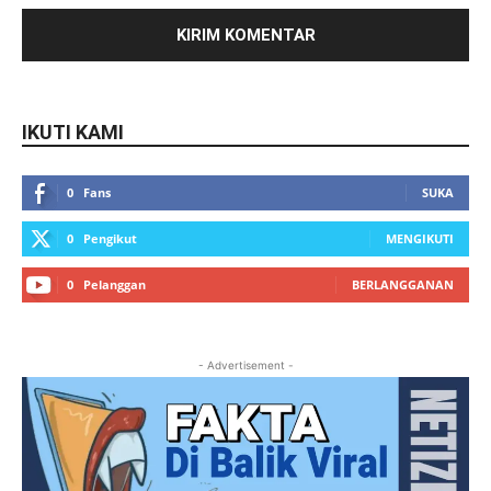
IKUTI KAMI
0
Fans
SUKA
0
Pengikut
MENGIKUTI
0
Pelanggan
BERLANGGANAN
- Advertisement -