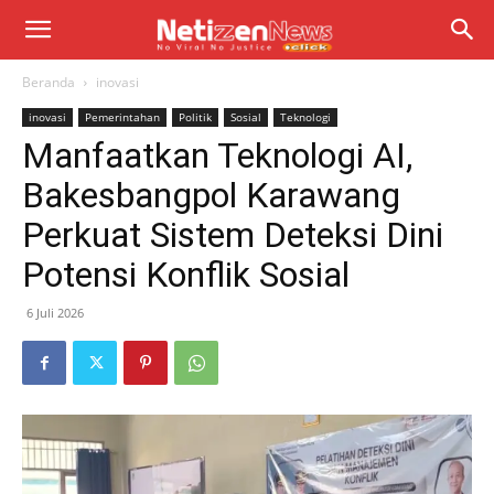
Beranda
inovasi
inovasi
Pemerintahan
Politik
Sosial
Teknologi
Manfaatkan Teknologi AI,
Bakesbangpol Karawang
Perkuat Sistem Deteksi Dini
Potensi Konflik Sosial
6 Juli 2026